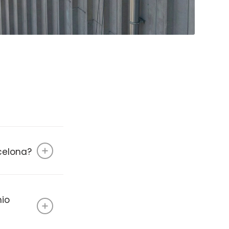
celona?
mio